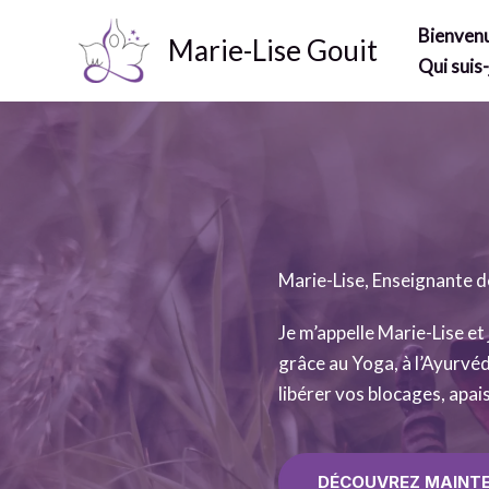
Aller
Bienven
au
Marie-Lise Gouit
Qui suis-
contenu
Marie-Lise, Enseignante d
Je m’appelle Marie-Lise et
grâce au Yoga, à l’Ayurvé
libérer vos blocages, apai
DÉCOUVREZ MAINT