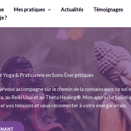
ue
Mes pratiques
Actualités
Témoignages
je ?
e Yoga & Praticienne en Soins Énergétiques
 je vous accompagne sur le chemin de la connaissance de soi e
da, au Reiki Usui et au Theta Healing®. Mon approche holisti
ser vos tensions et vous reconnecter à votre énergie vitale.
ENANT