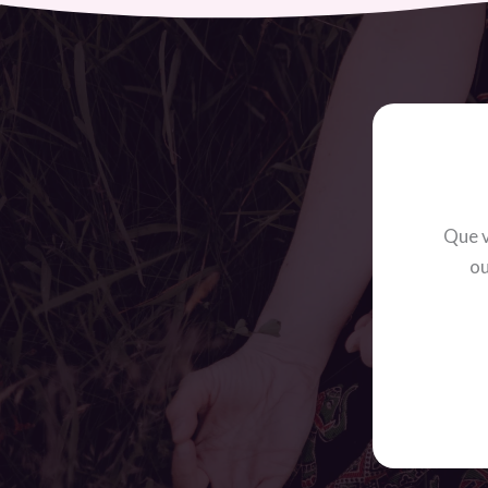
Que v
ou