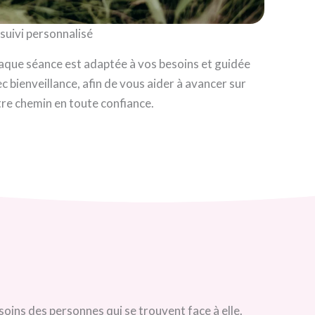
suivi personnalisé
que séance est adaptée à vos besoins et guidée
c bienveillance, afin de vous aider à avancer sur
re chemin en toute confiance.
« Avec Marie Lise, j’ai e
es qui se trouvent face à elle.