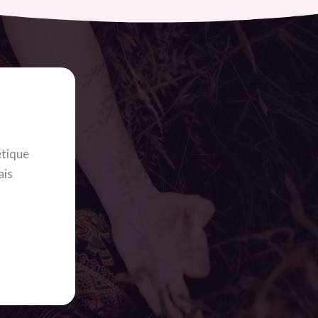
étique
ais